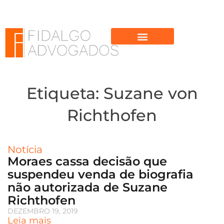
Ir
para
o
conteúdo
Etiqueta: Suzane von
Richthofen
Notícia
Moraes cassa decisão que
suspendeu venda de biografia
não autorizada de Suzane
Richthofen
DEZEMBRO 19, 2019
Leia mais