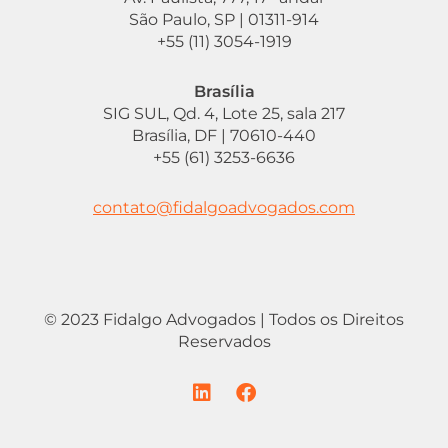
São Paulo, SP | 01311-914
+55 (11) 3054-1919
Brasília
SIG SUL, Qd. 4, Lote 25, sala 217
Brasília, DF | 70610-440
+55 (61) 3253-6636
contato@fidalgoadvogados.com
© 2023 Fidalgo Advogados | Todos os Direitos
Reservados
L
F
i
a
n
c